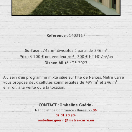
Référence :
1402117
Surface :
745 m² divisibles à partir de 246 m²
Prix :
3 100 € net vendeur /m² - 200 € HT HC /m²/an
Disponibilité :
T3 2027
A u sein d’un programme mixte situé sur l’Ile de Nantes, Mètre Carré
vous propose deux cellules commerciales de 499 m² et 246 m²
environ, à la vente ou à la location.
CONTACT
:
Ombeline Guérin
-
Négociatrice Commerce / Bureaux
-
06
02 01 20 90
-
ombeline.guerin@metre-carre.eu