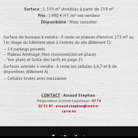
Surface :
1 359 m² divisibles à partir de 259 m²
Prix :
1490 € HT /m² net vendeur
Disponibilité :
Nous consulter
Surface de bureaux à vendre : Il reste un plateau d’environ 273 m² au
1er étage du bâtiment situé à l’entrée du site (Bâtiment C).
– 14 parkings privatifs
– Plateau Aménagé /Non cloisonné(clim en place).
– Voir plans et Grille des tarifs en page 21
Surfaces activités à vendre : Il reste les cellules 5,6,7 et 8 de
disponibles (Bâtiment A)
– Cellules brutes avec mezzanine
CONTACT
:
Arnaud Stephan
-
Négociateur Activité-Logistique
-
07 76
02 52 87
-
arnaud.stephan@metre-
carre.eu