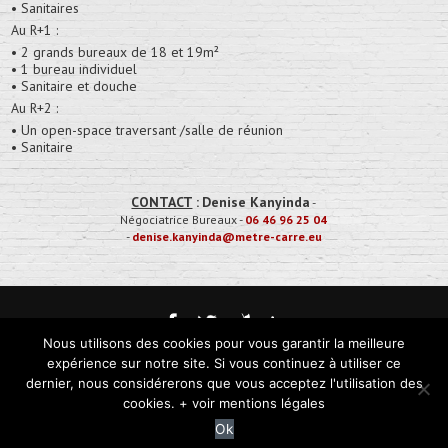
• Sanitaires
Au R+1 :
• 2 grands bureaux de 18 et 19m²
• 1 bureau individuel
• Sanitaire et douche
Au R+2 :
• Un open-space traversant /salle de réunion
• Sanitaire
CONTACT
:
Denise Kanyinda
-
Négociatrice Bureaux
-
06 46 96 25 04
-
denise.kanyinda@metre-carre.eu
Nous utilisons des cookies pour vous garantir la meilleure
Mentions Légales
expérience sur notre site. Si vous continuez à utiliser ce
dernier, nous considérerons que vous acceptez l'utilisation des
Mètre Carré, immobilier d'entreprise • 50 boulevard Henry Orrion • 44000 Nantes •
cookies. + voir mentions légales
02 85 52 66 66
Ok