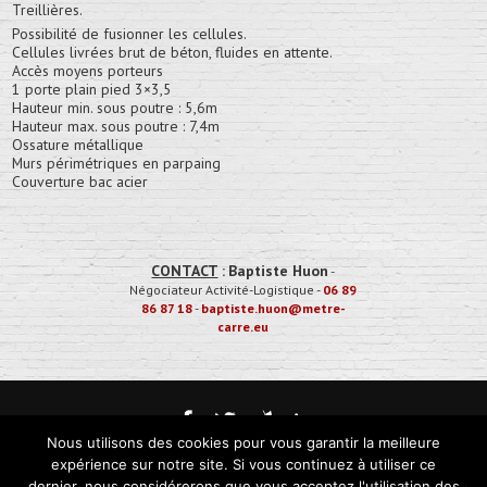
Treillières.
Possibilité de fusionner les cellules.
Cellules livrées brut de béton, fluides en attente.
Accès moyens porteurs
1 porte plain pied 3×3,5
Hauteur min. sous poutre : 5,6m
Hauteur max. sous poutre : 7,4m
Ossature métallique
Murs périmétriques en parpaing
Couverture bac acier
CONTACT
:
Baptiste Huon
-
Négociateur Activité-Logistique
-
06 89
86 87 18
-
baptiste.huon@metre-
carre.eu
Nous utilisons des cookies pour vous garantir la meilleure
Mentions Légales
expérience sur notre site. Si vous continuez à utiliser ce
dernier, nous considérerons que vous acceptez l'utilisation des