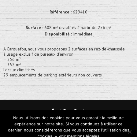
Référence :
629410
Surface :
608 m² divisibles à partir de 256 m²
Disponibilité :
Immédiate
A Carquefou, nous vous proposons 2 surfaces en rez-de-chaussée
à usage exclusif de bureaux d’environ :
– 256 m²
– 352 m²
Locaux climatisés
29 emplacements de parking extérieurs non couverts
Nous utilisons des cookies pour vous garantir la meilleure
Mentions Légales
expérience sur notre site. Si vous continuez à utiliser ce
dernier, nous considérerons que vous acceptez l'utilisation des
Mètre Carré, immobilier d'entreprise • 50 boulevard Henry Orrion • 44000 Nantes •
cookies. + voir mentions légales
02 85 52 66 66